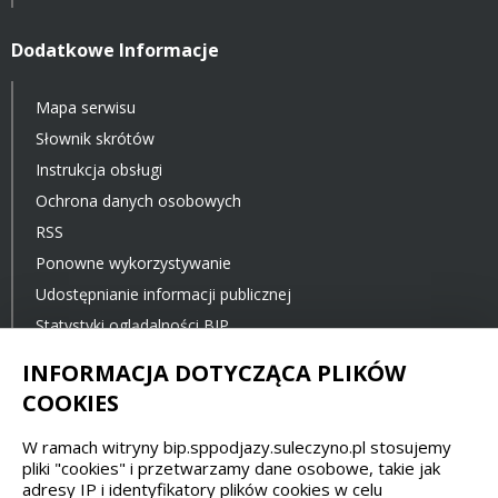
Dodatkowe Informacje
Mapa serwisu
Słownik skrótów
Instrukcja obsługi
Ochrona danych osobowych
RSS
Ponowne wykorzystywanie
Udostępnianie informacji publicznej
Statystyki oglądalności BIP
Ostatnia aktualizacja BIP: 21.05.2024 14:13
INFORMACJA DOTYCZĄCA PLIKÓW
COOKIES
Spełniamy standardy dostępności oraz W3C
W ramach witryny bip.sppodjazy.suleczyno.pl stosujemy
pliki "cookies" i przetwarzamy dane osobowe, takie jak
WCAG 2.1
SECTION 508
EAA/EN 301549
adresy IP i identyfikatory plików cookies w celu