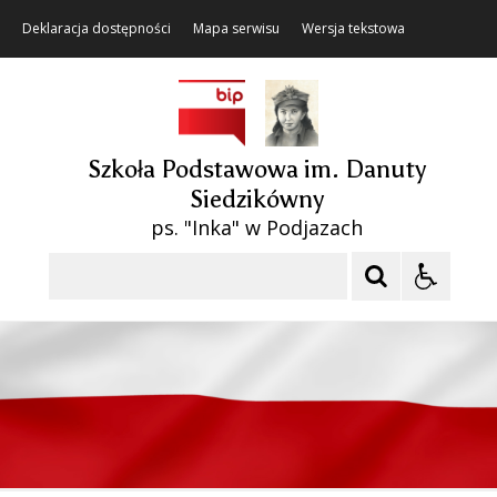
Deklaracja dostępności
Mapa serwisu
Wersja tekstowa
Szkoła Podstawowa im. Danuty
Siedzikówny
ps. "Inka" w Podjazach
Szukaj