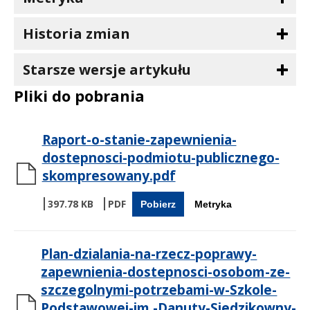
Historia zmian
Starsze wersje artykułu
Pliki do pobrania
Raport-o-stanie-zapewnienia-
dostepnosci-podmiotu-publicznego-
skompresowany.pdf
397.78 KB
Pobierz
Metryka
Plan-dzialania-na-rzecz-poprawy-
zapewnienia-dostepnosci-osobom-ze-
szczegolnymi-potrzebami-w-Szkole-
Podstawowej-im.-Danuty-Siedzikowny-