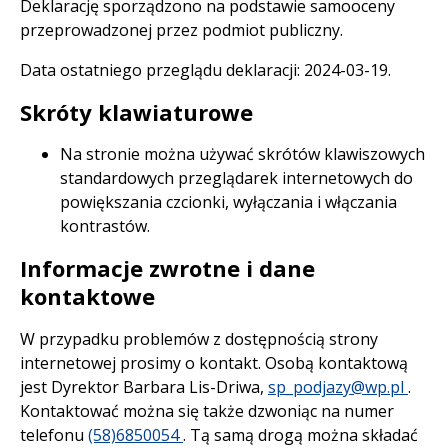
Deklarację sporządzono na podstawie samooceny
przeprowadzonej przez podmiot publiczny.
Data ostatniego przeglądu deklaracji:
2024-03-19
.
Skróty klawiaturowe
Na stronie można używać skrótów klawiszowych
standardowych przeglądarek internetowych do
powiększania czcionki, wyłączania i włączania
kontrastów.
Informacje zwrotne i dane
kontaktowe
W przypadku problemów z dostępnością strony
internetowej prosimy o kontakt. Osobą kontaktową
jest
Dyrektor Barbara Lis-Driwa
,
sp_podjazy@wp.pl
.
Kontaktować można się także dzwoniąc na numer
telefonu
(58)6850054
. Tą samą drogą można składać